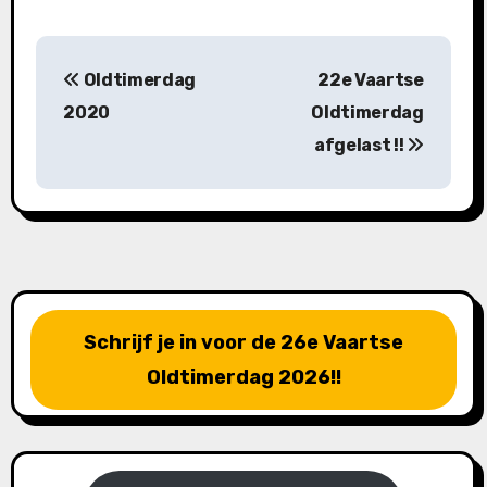
B
Oldtimerdag
22e Vaartse
e
2020
Oldtimerdag
r
afgelast !!
i
c
h
t
Schrijf je in voor de 26e Vaartse
n
Oldtimerdag 2026!!
a
v