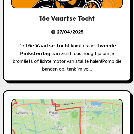
16e Vaartse Tocht
27/04/2025
De 𝟭𝟲𝗲 𝗩𝗮𝗮𝗿𝘁𝘀𝗲 𝗧𝗼𝗰𝗵𝘁 komt eraan! 𝗧𝘄𝗲𝗲𝗱𝗲
𝗣𝗶𝗻𝗸𝘀𝘁𝗲𝗿𝗱𝗮𝗴 is in zicht, dus hoog tijd om je
bromfiets of lichte motor van stal te halen!Pomp die
banden op, tank ‘m vol…