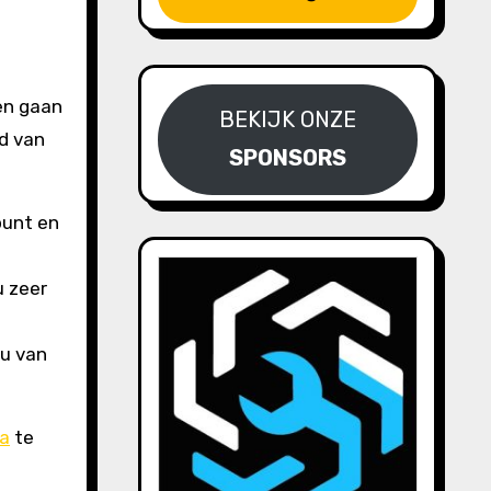
en gaan
BEKIJK ONZE
ed van
SPONSORS
punt en
u zeer
 u van
a
te