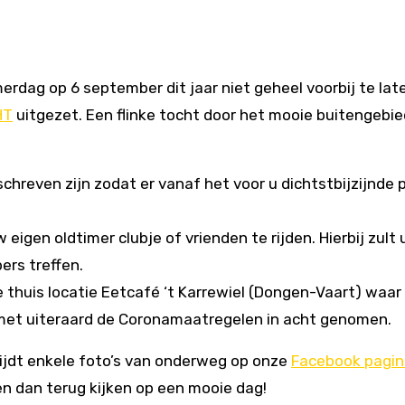
rdag op 6 september dit jaar niet geheel voorbij te lat
HT
uitgezet. Een flinke tocht door het mooie buitengebi
chreven zijn zodat er vanaf het voor u dichtstbijzijnde 
eigen oldtimer clubje of vrienden te rijden. Hierbij zult 
ers treffen.
e thuis locatie Eetcafé ‘t Karrewiel (Dongen-Vaart) waar
 met uiteraard de Coronamaatregelen in acht genomen.
rijdt enkele foto’s van onderweg op onze
Facebook pagin
en dan terug kijken op een mooie dag!