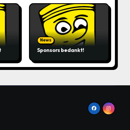
News
t
Sponsors bedankt!