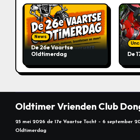
a
v
i
News
g
Unc
De 26e Vaartse
Oldtimerdag
De 1
a
t
i
e
Oldtimer Vrienden Club Do
25 mei 2026 de 17e Vaartse Tocht – 6 september 2
Oldtimerdag